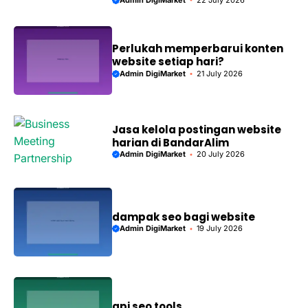
Perlukah memperbarui konten
website setiap hari?
Admin DigiMarket
21 July 2026
Jasa kelola postingan website
harian di BandarAlim
Admin DigiMarket
20 July 2026
dampak seo bagi website
Admin DigiMarket
19 July 2026
api seo tools