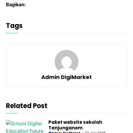
audiens di Kudus. Ini melibatkan pemahaman
Bagikan:
tentang tren pencarian lokal dan audiens di
daerah tersebut.
Tags
Admin DigiMarket
Related Post
Paket website sekolah
Tanjunganom
Admin DigiMarket
22 July 2026