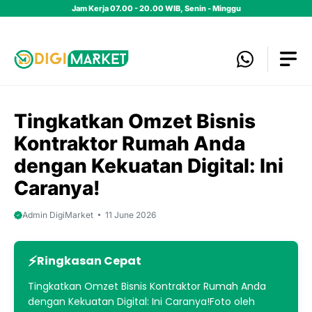
Skip
Jam Kerja 07.00 - 20.00 WIB, Senin - Minggu
to
content
Tingkatkan Omzet Bisnis
Kontraktor Rumah Anda
dengan Kekuatan Digital: Ini
Caranya!
Admin DigiMarket
11 June 2026
Ringkasan Cepat
Tingkatkan Omzet Bisnis Kontraktor Rumah Anda
dengan Kekuatan Digital: Ini Caranya!Foto oleh