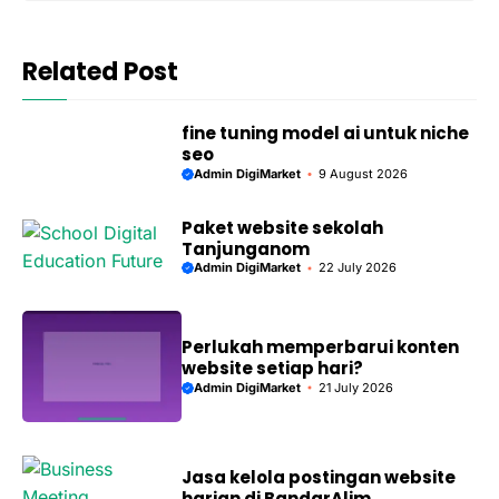
Related Post
fine tuning model ai untuk niche
seo
Admin DigiMarket
9 August 2026
Paket website sekolah
Tanjunganom
Admin DigiMarket
22 July 2026
Perlukah memperbarui konten
website setiap hari?
Admin DigiMarket
21 July 2026
Jasa kelola postingan website
harian di BandarAlim