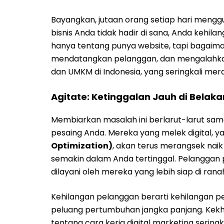
Bayangkan, jutaan orang setiap hari mengg
bisnis Anda tidak hadir di sana, Anda kehi
hanya tentang punya website, tapi bagaima
mendatangkan pelanggan, dan mengalahkan p
dan UMKM di Indonesia, yang seringkali mer
Agitate: Ketinggalan Jauh di Belaka
Membiarkan masalah ini berlarut-larut s
pesaing Anda. Mereka yang melek digital,
Optimization)
, akan terus merangsek naik
semakin dalam Anda tertinggal. Pelanggan p
dilayani oleh mereka yang lebih siap di ranah
Kehilangan pelanggan berarti kehilangan 
peluang pertumbuhan jangka panjang. Kekh
tentang cara kerja digital marketing serin