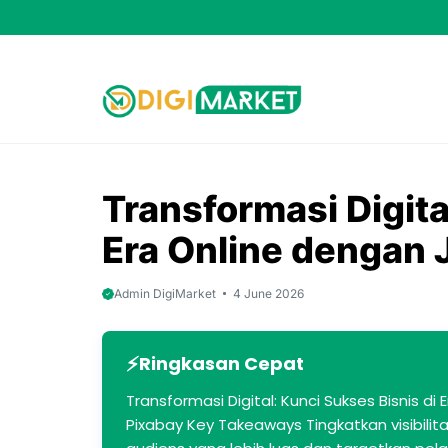
Skip
to
content
Transformasi Digita
Era Online dengan 
Admin DigiMarket
4 June 2026
Ringkasan Cepat
Transformasi Digital: Kunci Sukses Bisnis d
Pixabay Key Takeaways Tingkatkan visibilit