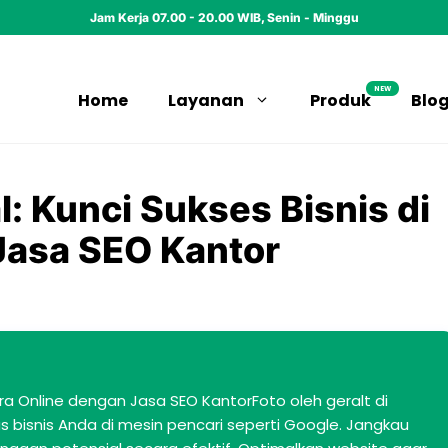
Jam Kerja 07.00 - 20.00 WIB, Senin - Minggu
NEW
Home
Layanan
Produk
Blo
l: Kunci Sukses Bisnis di
Jasa SEO Kantor
i Era Online dengan Jasa SEO KantorFoto oleh geralt di
as bisnis Anda di mesin pencari seperti Google. Jangkau