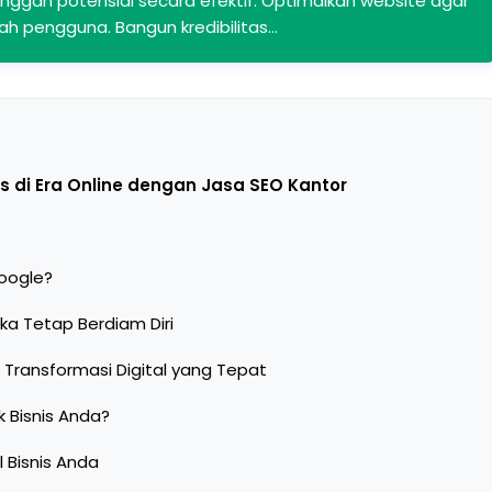
anggan potensial secara efektif. Optimalkan website agar
h pengguna. Bangun kredibilitas…
is di Era Online dengan Jasa SEO Kantor
Google?
ika Tetap Berdiam Diri
 Transformasi Digital yang Tepat
 Bisnis Anda?
 Bisnis Anda