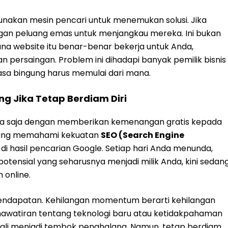
unakan mesin pencari untuk menemukan solusi. Jika
langan peluang emas untuk menjangkau mereka. Ini bukan
na website itu benar-benar bekerja untuk Anda,
ersaingan. Problem ini dihadapi banyak pemilik bisnis
asa bingung harus memulai dari mana.
ng Jika Tetap Berdiam Diri
ama saja dengan memberikan kemenangan gratis kepada
 yang memahami kekuatan
SEO (Search Engine
 di hasil pencarian Google. Setiap hari Anda menunda,
otensial yang seharusnya menjadi milik Anda, kini sedan
 online.
pendapatan. Kehilangan momentum berarti kehilangan
awatiran tentang teknologi baru atau ketidakpahaman
gkali menjadi tembok penghalang. Namun, tetap berdiam