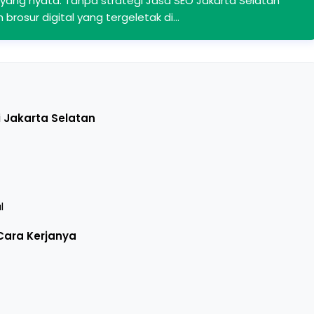
n yang nyata. Tanpa strategi Jasa SEO Jakarta Selatan
brosur digital yang tergeletak di…
i Jakarta Selatan
l
Cara Kerjanya