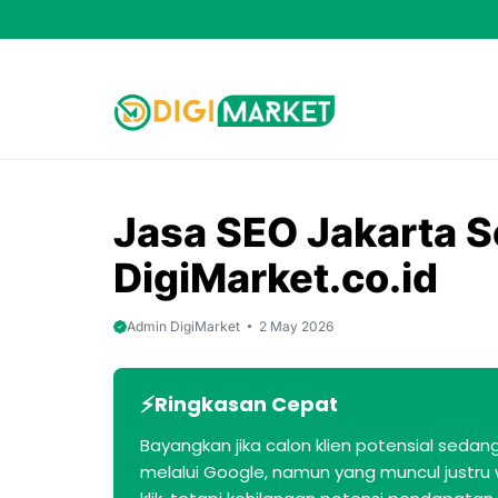
Skip
to
content
Jasa SEO Jakarta S
DigiMarket.co.id
Admin DigiMarket
2 May 2026
Ringkasan Cepat
Bayangkan jika calon klien potensial seda
melalui Google, namun yang muncul justru 