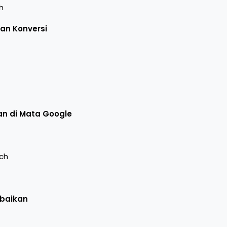
h
an Konversi
n di Mata Google
ch
abaikan