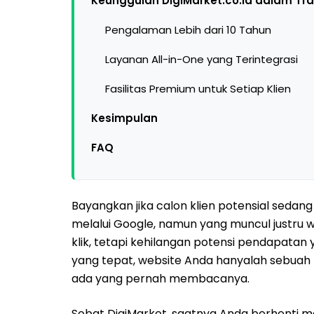
Keunggulan DigiMarket.co.id dalam Tra
Pengalaman Lebih dari 10 Tahun
Layanan All-in-One yang Terintegrasi
Fasilitas Premium untuk Setiap Klien
Kesimpulan
FAQ
Bayangkan jika calon klien potensial seda
melalui Google, namun yang muncul justru w
klik, tetapi kehilangan potensi pendapatan
yang tepat, website Anda hanyalah sebuah b
ada yang pernah membacanya.
Sobat DigiMarket, saatnya Anda berhenti