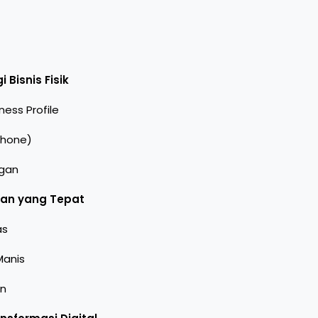
Bisnis Fisik
ess Profile
Phone)
ggan
tan yang Tepat
as
Manis
an