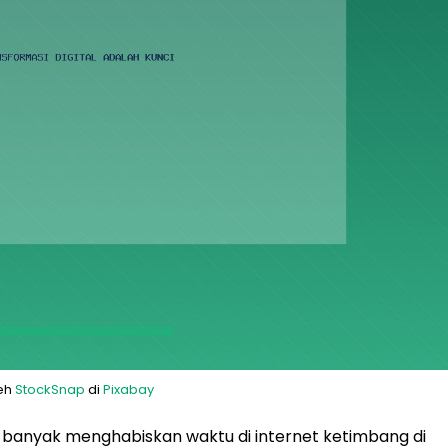
leh
StockSnap
di
Pixabay
ih banyak menghabiskan waktu di internet ketimbang di