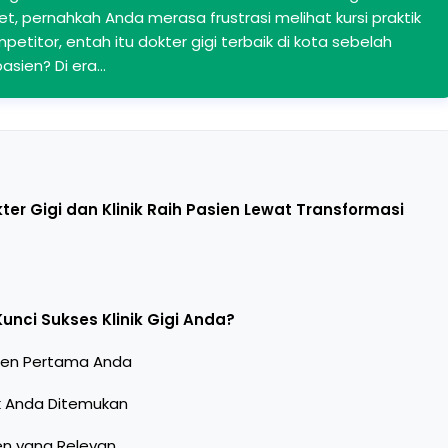
t, pernahkah Anda merasa frustrasi melihat kursi praktik
titor, entah itu dokter gigi terbaik di kota sebelah
 pasien? Di era…
er Gigi dan Klinik Raih Pasien Lewat Transformasi
unci Sukses Klinik Gigi Anda?
sien Pertama Anda
ik Anda Ditemukan
n yang Relevan