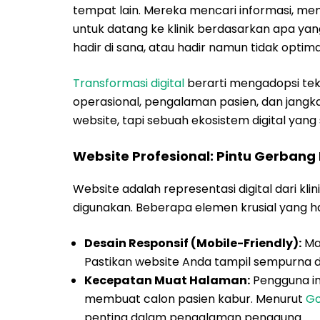
tempat lain. Mereka mencari informasi, 
untuk datang ke klinik berdasarkan apa yan
hadir di sana, atau hadir namun tidak optim
Transformasi digital
berarti mengadopsi tekn
operasional, pengalaman pasien, dan jangk
website, tapi sebuah ekosistem digital yang
Website Profesional: Pintu Gerban
Website adalah representasi digital dari kli
digunakan. Beberapa elemen krusial yang haru
Desain Responsif (Mobile-Friendly):
May
Pastikan website Anda tampil sempurna di 
Kecepatan Muat Halaman:
Pengguna in
membuat calon pasien kabur. Menurut
Go
penting dalam pengalaman pengguna.