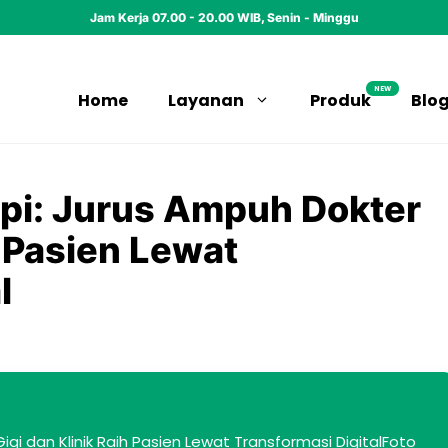
Jam Kerja 07.00 - 20.00 WIB, Senin - Minggu
NEW
Home
Layanan
Produk
Blo
pi: Jurus Ampuh Dokter
h Pasien Lewat
l
gi dan Klinik Raih Pasien Lewat Transformasi DigitalFoto