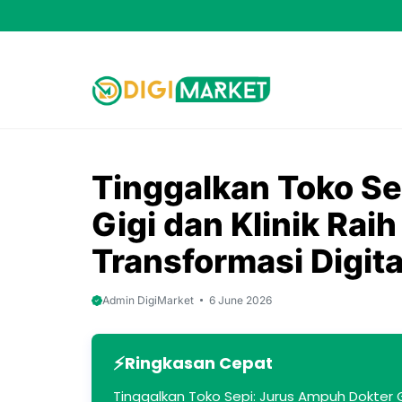
Skip
to
content
Tinggalkan Toko Se
Gigi dan Klinik Rai
Transformasi Digita
Admin DigiMarket
6 June 2026
Ringkasan Cepat
Tinggalkan Toko Sepi: Jurus Ampuh Dokter Gi