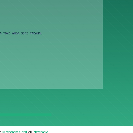
eh
Mopsgesicht
di
Pixabay