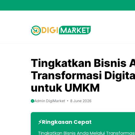
Skip
to
content
Tingkatkan Bisnis 
Transformasi Digita
untuk UMKM
Admin DigiMarket
8 June 2026
Ringkasan Cepat
Tingkatkan Bisnis Anda Melalui Transformas