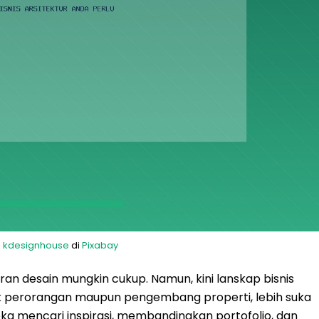
h
kdesignhouse
di
Pixabay
ran desain mungkin cukup. Namun, kini lanskap bisnis
baik perorangan maupun pengembang properti, lebih suka
eka mencari inspirasi, membandingkan portofolio, dan