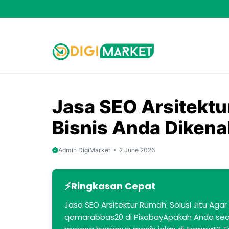
Skip
to
content
Jasa SEO Arsitektu
Bisnis Anda Dikenal
Admin DigiMarket
2 June 2026
Ringkasan Cepat
Jasa SEO Arsitektur Rumah: Solusi Jitu Agar 
qamarabbas20 di PixabayApakah Anda seoran