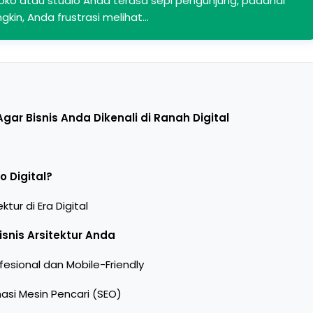
oko atau studio Anda terasa sepi pengunjung, padahal
gkin, Anda frustrasi melihat…
Agar Bisnis Anda Dikenali di Ranah Digital
o Digital?
ur di Era Digital
Bisnis Arsitektur Anda
ofesional dan Mobile-Friendly
asi Mesin Pencari (SEO)