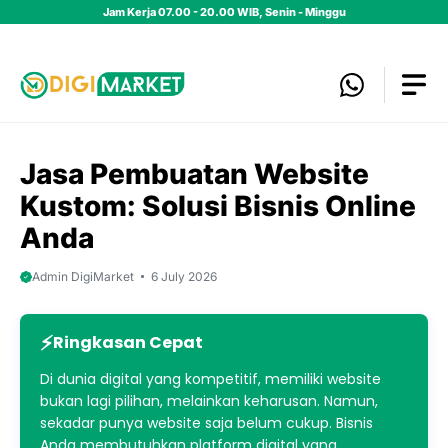
Skip
Jam Kerja 07.00 - 20.00 WIB, Senin - Minggu
to
content
Jasa Pembuatan Website
Kustom: Solusi Bisnis Online
Anda
Admin DigiMarket
6 July 2026
Ringkasan Cepat
Di dunia digital yang kompetitif, memiliki website
bukan lagi pilihan, melainkan keharusan. Namun,
sekadar punya website saja belum cukup. Bisnis
Anda membutuhkan platform digital yang