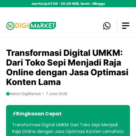
Skip
Jam Kerja 07.00 - 20.00 WIB, Senin - Minggu
to
content
Transformasi Digital UMKM:
Dari Toko Sepi Menjadi Raja
Online dengan Jasa Optimasi
Konten Lama
Admin DigiMarket
7 June 2026
Ringkasan Cepat
Transformasi Digital UMKM: Dari Toko Sepi Menjadi
Raja Online dengan Jasa Optimasi Konten LamaFoto