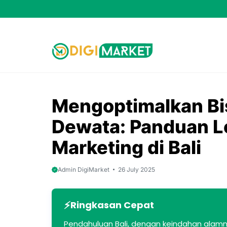
Skip
to
content
Mengoptimalkan Bis
Dewata: Panduan Le
Marketing di Bali
Admin DigiMarket
26 July 2025
Ringkasan Cepat
Pendahuluan Bali, dengan keindahan ala