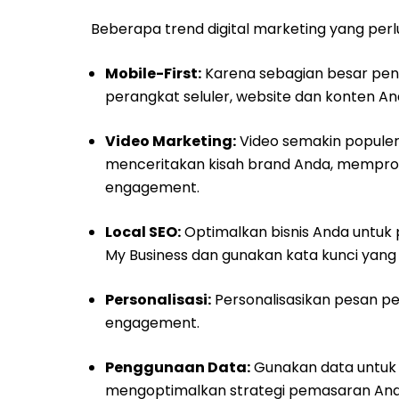
Beberapa trend digital marketing yang perlu 
Mobile-First:
Karena sebagian besar pen
perangkat seluler, website dan konten An
Video Marketing:
Video semakin populer
menceritakan kisah brand Anda, mempro
engagement.
Local SEO:
Optimalkan bisnis Anda untuk p
My Business dan gunakan kata kunci yang 
Personalisasi:
Personalisasikan pesan p
engagement.
Penggunaan Data:
Gunakan data untuk
mengoptimalkan strategi pemasaran And