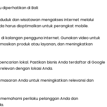
diperhatikan di Bali:
duduk dan wisatawan mengakses internet melalui
da harus dioptimalkan untuk perangkat mobile.
 di kalangan pengguna internet. Gunakan video untuk
mosikan produk atau layanan, dan meningkatkan
encarian lokal. Pastikan bisnis Anda terdaftar di Google
relevan dengan lokasi Anda.
emasaran Anda untuk meningkatkan relevansi dan
 memahami perilaku pelanggan Anda dan
a.