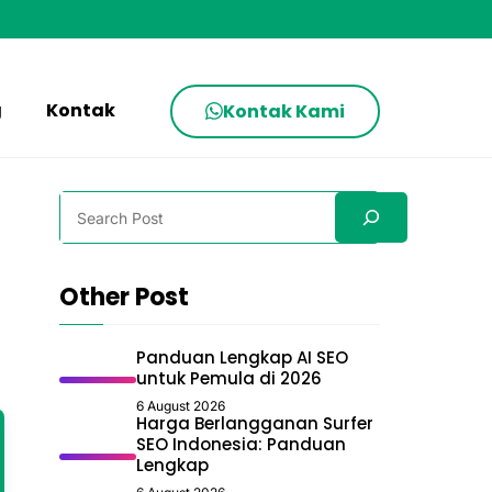
g
Kontak
Kontak Kami
Search
Other Post
Panduan Lengkap AI SEO
untuk Pemula di 2026
6 August 2026
Harga Berlangganan Surfer
SEO Indonesia: Panduan
Lengkap