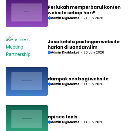
Perlukah memperbarui konten
website setiap hari?
Admin DigiMarket
21 July 2026
Jasa kelola postingan website
harian di BandarAlim
Admin DigiMarket
20 July 2026
dampak seo bagi website
Admin DigiMarket
19 July 2026
api seo tools
Admin DigiMarket
13 July 2026