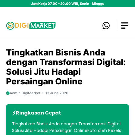
Skip
Jam Kerja 07.00 - 20.00 WIB, Senin - Minggu
to
content
Tingkatkan Bisnis Anda
dengan Transformasi Digital:
Solusi Jitu Hadapi
Persaingan Online
Admin DigiMarket
13 June 2026
Ringkasan Cepat
Tingkatkan Bisnis Anda dengan Transformasi Digital:
Solusi Jitu Hadapi Persaingan OnlineFoto oleh Pexels