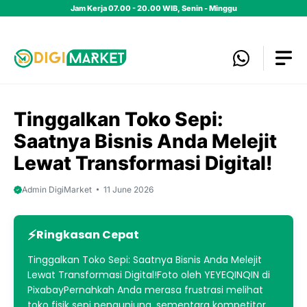
Skip
Jam Kerja 07.00 - 20.00 WIB, Senin - Minggu
to
content
Tinggalkan Toko Sepi:
Saatnya Bisnis Anda Melejit
Lewat Transformasi Digital!
Admin DigiMarket
11 June 2026
Ringkasan Cepat
Tinggalkan Toko Sepi: Saatnya Bisnis Anda Melejit
Lewat Transformasi Digital!Foto oleh YEYEQINQIN di
PixabayPernahkah Anda merasa frustrasi melihat
toko fisik sepi pengunjung, sementara kompetitor