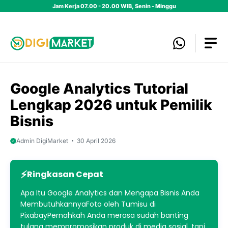
Skip
Jam Kerja 07.00 - 20.00 WIB, Senin - Minggu
to
content
Google Analytics Tutorial
Lengkap 2026 untuk Pemilik
Bisnis
Admin DigiMarket
30 April 2026
Ringkasan Cepat
Apa Itu Google Analytics dan Mengapa Bisnis Anda
MembutuhkannyaFoto oleh Tumisu di
PixabayPernahkah Anda merasa sudah banting
tulang mempromosikan produk di media sosial, tapi