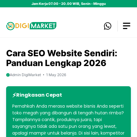
Skip
Jam Kerja 07.00 - 20.00 WIB, Senin - Minggu
to
content
Cara SEO Website Sendiri:
Panduan Lengkap 2026
Admin DigiMarket
1 May 2026
Ringkasan Cepat
Pernahkah Anda merasa website bisnis Anda seperti
toko megah yang dibangun di tengah hutan rimba?
Tampilannya cantik, produknya juara, tapi
sayangnya tidak ada satu pun orang yang lewat,
apalagi mampir untuk belanja. Di sisi lain, kompetitor