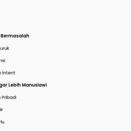
g Bermasalah
uruk
nsi
 Intent
agar Lebih Manusiawi
Pribadi
ir
lu