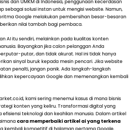
 bisnis dan UMKM di Indonesia, penggunaan kecerdasan
ap sebagai solusi instan untuk mengisi website. Namun,
algoritma Google melakukan pembersihan besar-besaran
erikan nilai tambah bagi pembaca.
AI itu sendiri, melainkan pada kualitas konten
anusia. Bayangkan jika calon pelanggan Anda
putar-putar, dan tidak akurat. Hal ini tidak hanya
kan sinyal buruk kepada mesin pencari. Jika website
eratan penalti, jangan panik. Ada langkah-langkah
mulihkan kepercayaan Google dan memenangkan kembali
Market.co.id, kami sering menemui kasus di mana bisnis
rategi konten yang keliru. Transformasi digital yang
isiensi teknologi dan keahlian manusia. Dalam artikel
gaimana
cara memperbaiki artikel ai yang terkena
da kembali kompetitif di halaman pertama Google.