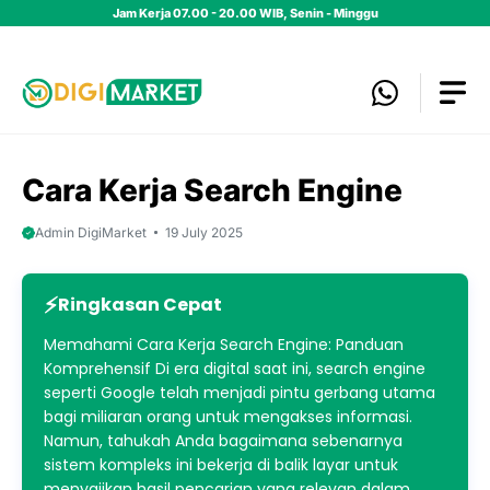
Skip
Jam Kerja 07.00 - 20.00 WIB, Senin - Minggu
to
content
Cara Kerja Search Engine
Admin DigiMarket
19 July 2025
Ringkasan Cepat
Memahami Cara Kerja Search Engine: Panduan
Komprehensif Di era digital saat ini, search engine
seperti Google telah menjadi pintu gerbang utama
bagi miliaran orang untuk mengakses informasi.
Namun, tahukah Anda bagaimana sebenarnya
sistem kompleks ini bekerja di balik layar untuk
menyajikan hasil pencarian yang relevan dalam