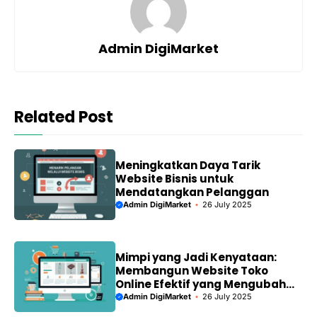
Admin DigiMarket
Related Post
Meningkatkan Daya Tarik
Website Bisnis untuk
Mendatangkan Pelanggan
Admin DigiMarket
26 July 2025
Mimpi yang Jadi Kenyataan:
Membangun Website Toko
Online Efektif yang Mengubah
Hidup Anda
Admin DigiMarket
26 July 2025