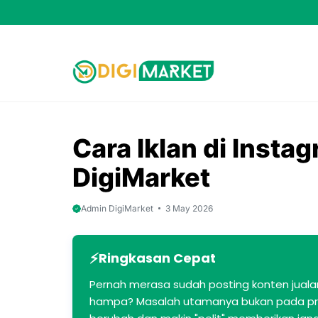
Skip
to
content
Cara Iklan di Instag
DigiMarket
Admin DigiMarket
3 May 2026
Ringkasan Cepat
Pernah merasa sudah posting konten jualan 
hampa? Masalah utamanya bukan pada prod