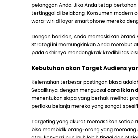
pelanggan Anda. Jika Anda tetap bertahan
tertinggal di belakang. Konsumen modern c
wara-wiri di layar smartphone mereka denga
Dengan beriklan, Anda memosisikan brand 
Strategi ini memungkinkan Anda merebut at
pada akhirnya mendongkrak kredibilitas bisn
Kebutuhan akan Target Audiens yan
Kelemahan terbesar postingan biasa adalah
Sebaliknya, dengan menguasai
cara iklan 
menentukan siapa yang berhak melihat promo
perilaku belanja mereka yang sangat spesifi
Targeting yang akurat memastikan setiap ru
bisa membidik orang-orang yang memang s
atau konversi pun jauh lebih tinggi dan efis