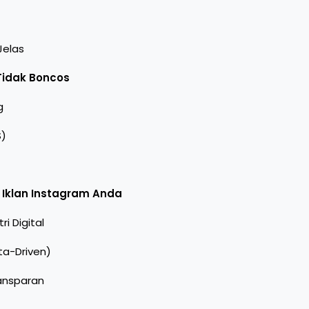
Jelas
Tidak Boncos
g
S)
k Iklan Instagram Anda
i Digital
ta-Driven)
ransparan