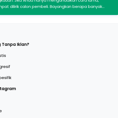
gkauan. Jika Anda hanya mengandalkan cara lama,
at dilirik calon pembeli. Bayangkan berapa banyak…
 Tanpa Iklan?
tis
resif
esifik
nstagram
e