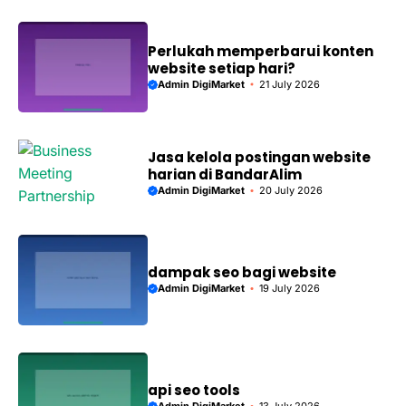
Perlukah memperbarui konten
website setiap hari?
Admin DigiMarket
21 July 2026
Jasa kelola postingan website
harian di BandarAlim
Admin DigiMarket
20 July 2026
dampak seo bagi website
Admin DigiMarket
19 July 2026
api seo tools