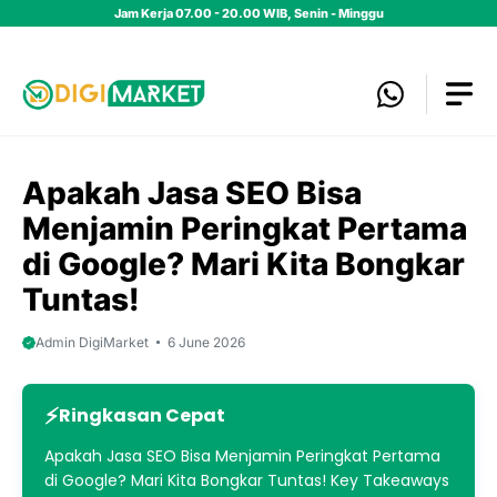
Skip
Jam Kerja 07.00 - 20.00 WIB, Senin - Minggu
to
content
Apakah Jasa SEO Bisa
Menjamin Peringkat Pertama
di Google? Mari Kita Bongkar
Tuntas!
Admin DigiMarket
6 June 2026
Ringkasan Cepat
Apakah Jasa SEO Bisa Menjamin Peringkat Pertama
di Google? Mari Kita Bongkar Tuntas! Key Takeaways