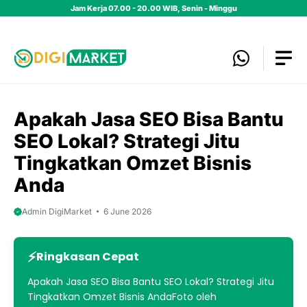
Skip
Jam Kerja 07.00 - 20.00 WIB, Senin - Minggu
to
content
Apakah Jasa SEO Bisa Bantu
SEO Lokal? Strategi Jitu
Tingkatkan Omzet Bisnis
Anda
Admin DigiMarket
6 June 2026
Ringkasan Cepat
Apakah Jasa SEO Bisa Bantu SEO Lokal? Strategi Jitu
Tingkatkan Omzet Bisnis AndaFoto oleh