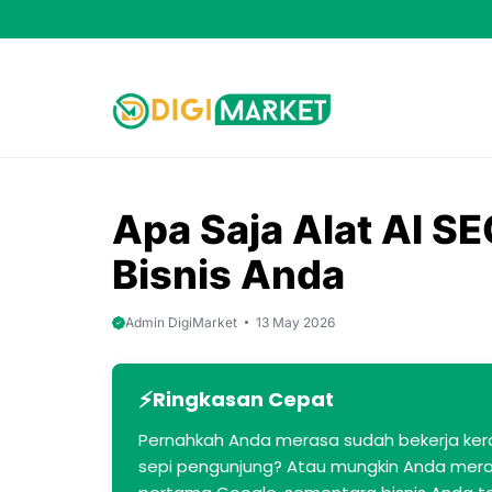
Skip
to
content
Apa Saja Alat AI S
Bisnis Anda
Admin DigiMarket
13 May 2026
Ringkasan Cepat
Pernahkah Anda merasa sudah bekerja ker
sepi pengunjung? Atau mungkin Anda meras