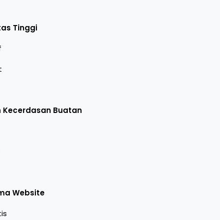
tas Tinggi
f
t
n Kecerdasan Buatan
s
orma Website
is