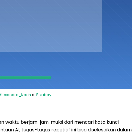
Alexandra_Koch
di
Pixabay
waktu berjam-jam, mulai dari mencari kata kunci
tuan AI, tugas-tugas repetitif ini bisa diselesaikan dalam