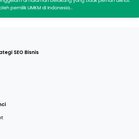
nggelam di halaman belakang yang tidak pernah dilihat
leh pemilik UMKM di Indonesia…
tegi SEO Bisnis
nci
nt