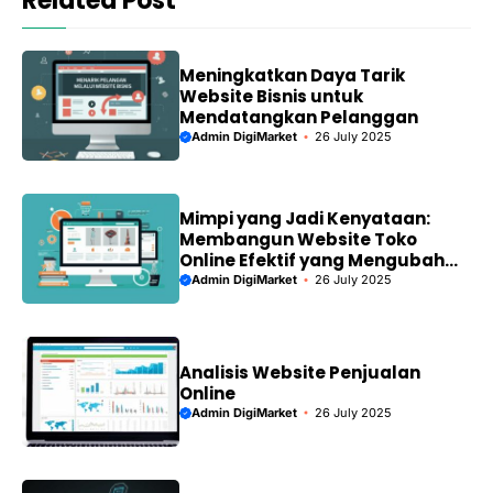
Related Post
Meningkatkan Daya Tarik
Website Bisnis untuk
Mendatangkan Pelanggan
Admin DigiMarket
26 July 2025
Mimpi yang Jadi Kenyataan:
Membangun Website Toko
Online Efektif yang Mengubah
Hidup Anda
Admin DigiMarket
26 July 2025
Analisis Website Penjualan
Online
Admin DigiMarket
26 July 2025