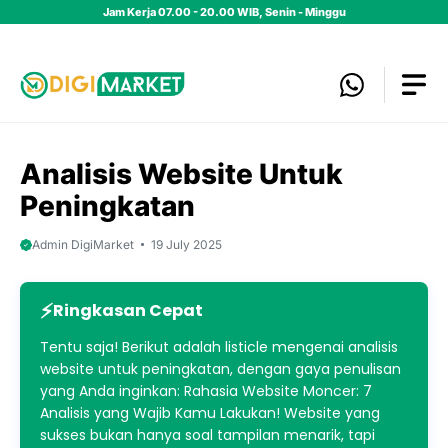
Skip
Jam Kerja 07.00 - 20.00 WIB, Senin - Minggu
to
content
Analisis Website Untuk
Peningkatan
Admin DigiMarket
19 July 2025
Ringkasan Cepat
Tentu saja! Berikut adalah listicle mengenai analisis
website untuk peningkatan, dengan gaya penulisan
yang Anda inginkan: Rahasia Website Moncer: 7
Analisis yang Wajib Kamu Lakukan! Website yang
sukses bukan hanya soal tampilan menarik, tapi