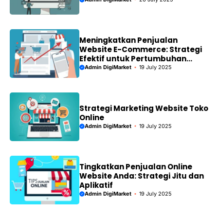
Meningkatkan Penjualan
Website E-Commerce: Strategi
Efektif untuk Pertumbuhan
Bisnis
Admin DigiMarket
19 July 2025
Strategi Marketing Website Toko
Online
Admin DigiMarket
19 July 2025
Tingkatkan Penjualan Online
Website Anda: Strategi Jitu dan
Aplikatif
Admin DigiMarket
19 July 2025