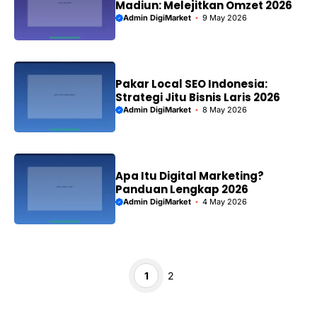
Madiun: Melejitkan Omzet 2026
Admin DigiMarket
9 May 2026
Pakar Local SEO Indonesia:
Strategi Jitu Bisnis Laris 2026
Admin DigiMarket
8 May 2026
Apa Itu Digital Marketing?
Panduan Lengkap 2026
Admin DigiMarket
4 May 2026
Page
Page
1
2