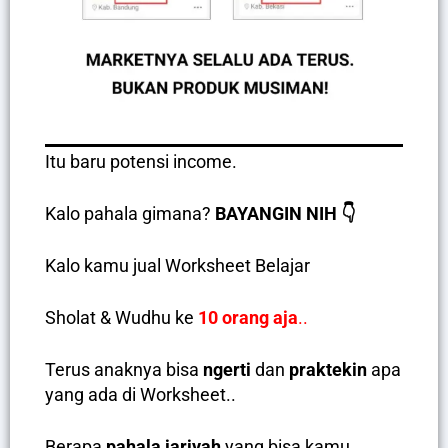
Itu baru potensi income.
Kalo pahala gimana?
BAYANGIN NIH 👇
Kalo kamu jual Worksheet Belajar
Sholat & Wudhu ke
10 orang aja
..
Terus anaknya bisa
ngerti
dan
praktekin
apa
yang ada di Worksheet..
Berapa
pahala jariyah
yang bisa kamu