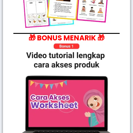
🎁 BONUS MENARIK 🎁