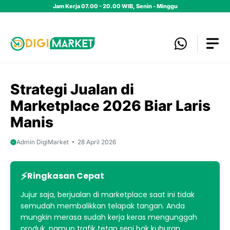
Skip
Jam Kerja 07.00 - 20.00 WIB, Senin - Minggu
to
content
Strategi Jualan di
Marketplace 2026 Biar Laris
Manis
Admin DigiMarket
28 April 2026
Ringkasan Cepat
Jujur saja, berjualan di marketplace saat ini tidak
semudah membalikkan telapak tangan. Anda
mungkin merasa sudah kerja keras mengunggah
produk, namun trafik tetap sepi bak kuburan.