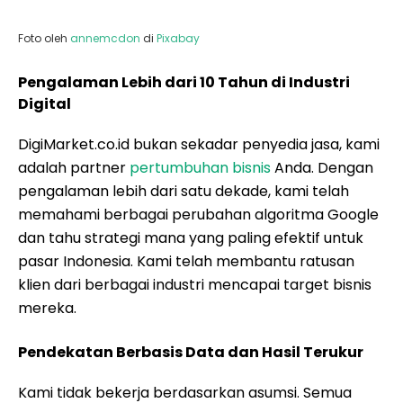
dan tahu strategi mana yang paling efektif untuk
pasar Indonesia. Kami telah membantu ratusan
klien dari berbagai industri mencapai target bisnis
mereka.
Pendekatan Berbasis Data dan Hasil Terukur
Kami tidak bekerja berdasarkan asumsi. Semua
strategi yang kami jalankan didasarkan pada data
analitik yang akurat. Fokus utama kami bukan
hanya menaikkan peringkat, tetapi bagaimana
traffic yang masuk bisa berubah menjadi
leads
dan
penjualan bagi bisnis Anda. Kami berorientasi pada
hasil nyata yang berdampak pada omzet Anda.
Tim Ahli yang Berdedikasi dan Profesional
Di DigiMarket, website Anda akan ditangani oleh