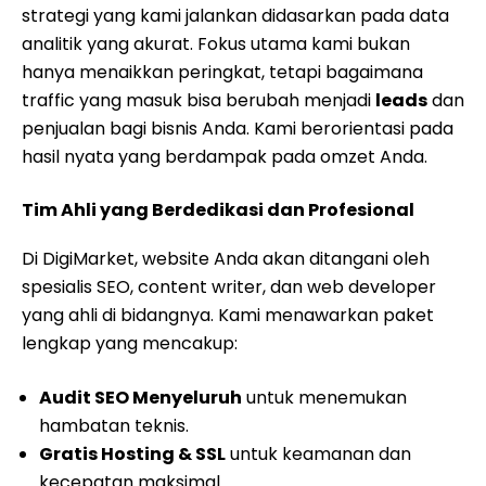
spesialis SEO, content writer, dan web developer
yang ahli di bidangnya. Kami menawarkan paket
lengkap yang mencakup:
Audit SEO Menyeluruh
untuk menemukan
hambatan teknis.
Gratis Hosting & SSL
untuk keamanan dan
kecepatan maksimal.
Desain Website Kustom
yang modern dan SEO
Ready.
Optimasi Konten Berkala
yang disukai Google
dan manusia.
Baca Juga:
Agency SEO Jawa Timur: Tingkatkan
Visibilitas Bisnis Anda
Langkah Mudah Memulai Transformasi