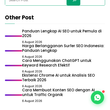
Cara Menggunakan ChatGPT untuk
Keyword Research Efektif
6 August 2026
Ekstensi Chrome AI untuk Analisis SEO
Terbaik 2026
6 August 2026
Cara Membuat Konten SEO dengan AI
untuk Traffic Organik
6 August 2026
Bersama DigiMarket Wujudkan
bisnis profesional
yang mudah ditemukan di mesin pencari
, website
cepat & responsive, SEO on/off-page, serta strategi
pemasaran yang terbukti Ampuh.