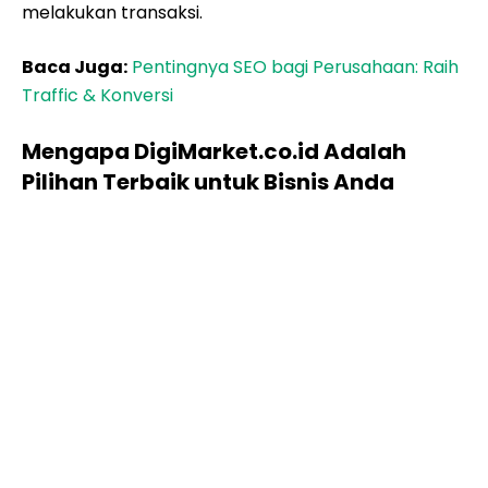
melakukan transaksi.
Baca Juga:
Pentingnya SEO bagi Perusahaan: Raih
Traffic & Konversi
Mengapa DigiMarket.co.id Adalah
Pilihan Terbaik untuk Bisnis Anda
Foto oleh
annemcdon
di
Pixabay
Pengalaman Lebih dari 10 Tahun di Industri
Digital
DigiMarket.co.id bukan sekadar penyedia jasa, kami
adalah partner
pertumbuhan bisnis
Anda. Dengan
pengalaman lebih dari satu dekade, kami telah
memahami berbagai perubahan algoritma Google