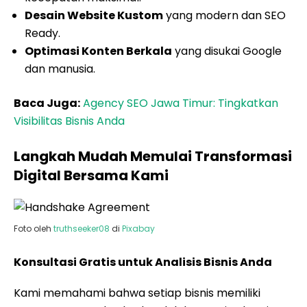
Digital Bersama Kami
Foto oleh
truthseeker08
di
Pixabay
Konsultasi Gratis untuk Analisis Bisnis Anda
Kami memahami bahwa setiap bisnis memiliki
tantangan yang berbeda. Oleh karena itu, kami
menawarkan sesi
Konsultasi Gratis
untuk
menganalisis kondisi website Anda saat ini dan
memberikan rekomendasi strategi yang paling
tepat. Anda bisa berdiskusi langsung dengan pakar
kami tanpa biaya sepeser pun.
Penyusunan Strategi Custom Sesuai Budget
Kami percaya bahwa solusi
digital marketing
yang