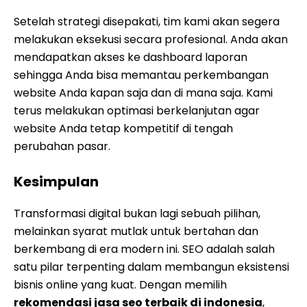
Kesimpulan
Transformasi digital bukan lagi sebuah pilihan,
melainkan syarat mutlak untuk bertahan dan
berkembang di era modern ini. SEO adalah salah
satu pilar terpenting dalam membangun eksistensi
bisnis online yang kuat. Dengan memilih
rekomendasi jasa seo terbaik di indonesia
,
Anda sedang meletakkan fondasi yang kokoh untuk
masa depan bisnis Anda agar lebih mudah
ditemukan oleh jutaan calon pelanggan potensial.
Jangan biarkan kompetitor terus mengambil jatah
pasar Anda. Saatnya ambil langkah nyata untuk
mendominasi halaman pertama Google. Dengan
pendekatan berbasis data dan pengalaman
bertahun-tahun, DigiMarket.co.id siap membantu