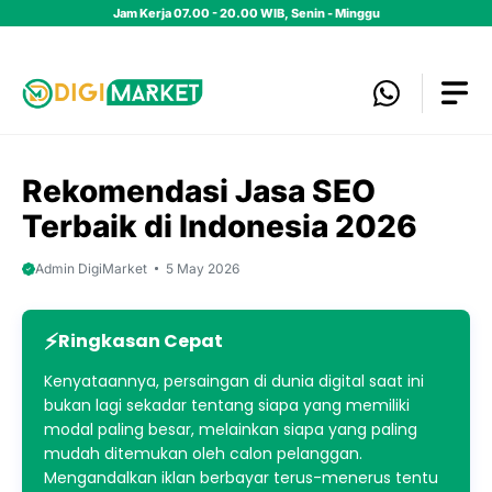
Skip
Jam Kerja 07.00 - 20.00 WIB, Senin - Minggu
to
content
Rekomendasi Jasa SEO
Terbaik di Indonesia 2026
Admin DigiMarket
5 May 2026
Ringkasan Cepat
Kenyataannya, persaingan di dunia digital saat ini
bukan lagi sekadar tentang siapa yang memiliki
modal paling besar, melainkan siapa yang paling
mudah ditemukan oleh calon pelanggan.
Mengandalkan iklan berbayar terus-menerus tentu