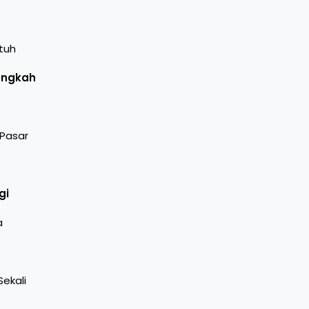
tuh
Langkah
 Pasar
gi
a
ekali