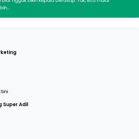
biar nggak bikin kepala berasap. Yuk, kita mulai
ebih…
keting
Sini
 Super Adil