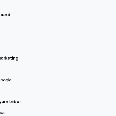
ahami
arketing
Google
yum Lebar
cos