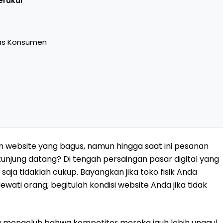
erukur
tas Konsumen
ebsite yang bagus, namun hingga saat ini pesanan
unjung datang? Di tengah persaingan pasar digital yang
 saja tidaklah cukup. Bayangkan jika toko fisik Anda
wati orang; begitulah kondisi website Anda jika tidak
ia mengeluh bahwa kompetitor mereka jauh lebih unggul,