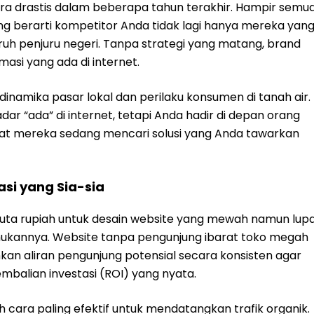
cara drastis dalam beberapa tahun terakhir. Hampir semu
 yang berarti kompetitor Anda tidak lagi hanya mereka yan
eluruh penjuru negeri. Tanpa strategi yang matang, brand
asi yang ada di internet.
namika pasar lokal dan perilaku konsumen di tanah air.
ar “ada” di internet, tetapi Anda hadir di depan orang
aat mereka sedang mencari solusi yang Anda tawarkan
asi yang Sia-sia
uta rupiah untuk desain website yang mewah namun lup
kannya. Website tanpa pengunjung ibarat toko megah
an aliran pengunjung potensial secara konsisten agar
balian investasi (ROI) yang nyata.
 cara paling efektif untuk mendatangkan trafik organik.