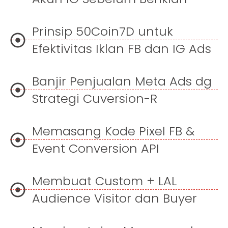
Prinsip 50Coin7D untuk
Efektivitas Iklan FB dan IG Ads
Banjir Penjualan Meta Ads dg
Strategi Cuversion-R
Memasang Kode Pixel FB &
Event Conversion API
Membuat Custom + LAL
Audience Visitor dan Buyer