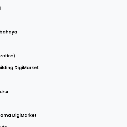
l
erbahaya
ization)
lding DigiMarket
ukur
rsama DigiMarket