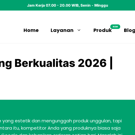
Jam Kerja 07.00 - 20.00 WIB, Senin - Minggu
NEW
Home
Layanan
Produk
Blo
ng Berkualitas 2026 |
yang estetik dan mengunggah produk unggulan, tapi
tara itu, kompetitor Anda yang produknya biasa saja