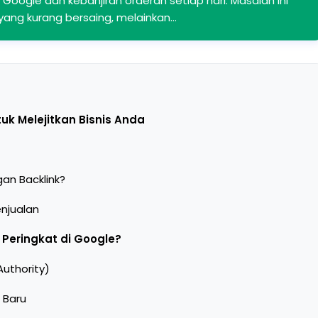
 Google dan kebanjiran orderan setiap hari. Masalah ini
a yang kurang bersaing, melainkan…
uk Melejitkan Bisnis Anda
an Backlink?
enjualan
 Peringkat di Google?
uthority)
 Baru