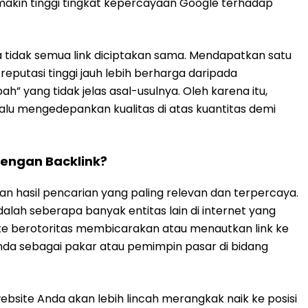
kin tinggi tingkat kepercayaan Google terhadap
wa tidak semua link diciptakan sama. Mendapatkan satu
 reputasi tinggi jauh lebih berharga daripada
h” yang tidak jelas asal-usulnya. Oleh karena itu,
alu mengedepankan kualitas di atas kuantitas demi
engan Backlink?
n hasil pencarian yang paling relevan dan terpercaya.
alah seberapa banyak entitas lain di internet yang
te berotoritas membicarakan atau menautkan link ke
da sebagai pakar atau pemimpin pasar di bidang
website Anda akan lebih lincah merangkak naik ke posisi