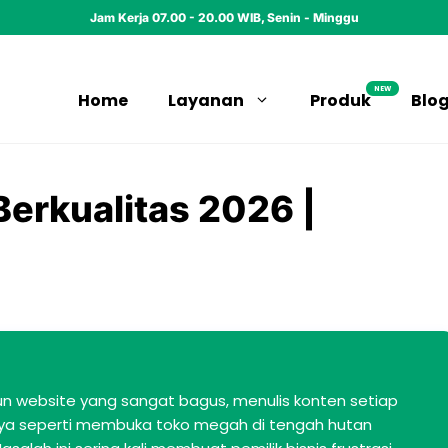
Jam Kerja 07.00 - 20.00 WIB, Senin - Minggu
NEW
Home
Layanan
Produk
Blo
Berkualitas 2026 |
website yang sangat bagus, menulis konten setiap
nya seperti membuka toko megah di tengah hutan