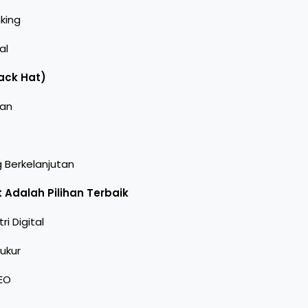
king
al
ack Hat)
tan
 Berkelanjutan
Adalah Pilihan Terbaik
i Digital
ukur
EO