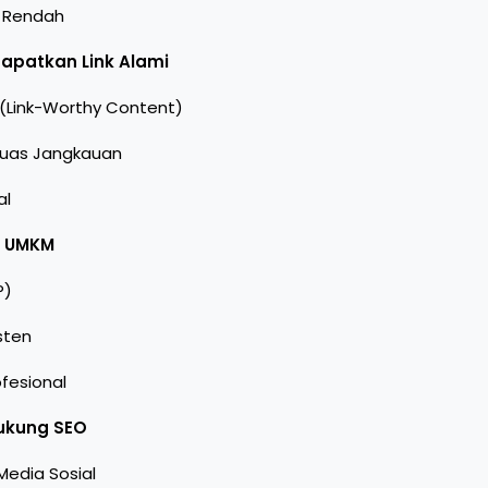
s Rendah
dapatkan Link Alami
(Link-Worthy Content)
luas Jangkauan
al
s UMKM
P)
sten
fesional
dukung SEO
Media Sosial