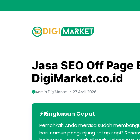
Skip
to
content
Jasa SEO Off Page 
DigiMarket.co.id
Admin DigiMarket
27 April 2026
Ringkasan Cepat
Pernahkah Anda merasa sudah membangun 
hari, namun pengunjung tetap sepi? Rasa