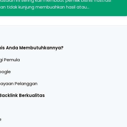
salah ini sering kali membuat pemilik bisnis frustrasi
arkan tidak kunjung membuahkan hasil atau…
snis Anda Membutuhkannya?
gi Pemula
oogle
cayaan Pelanggan
cklink Berkualitas
e