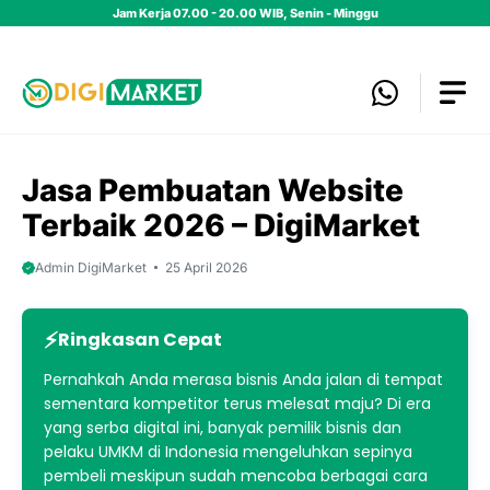
Skip
Jam Kerja 07.00 - 20.00 WIB, Senin - Minggu
to
content
Jasa Pembuatan Website
Terbaik 2026 – DigiMarket
Admin DigiMarket
25 April 2026
Ringkasan Cepat
Pernahkah Anda merasa bisnis Anda jalan di tempat
sementara kompetitor terus melesat maju? Di era
yang serba digital ini, banyak pemilik bisnis dan
pelaku UMKM di Indonesia mengeluhkan sepinya
pembeli meskipun sudah mencoba berbagai cara