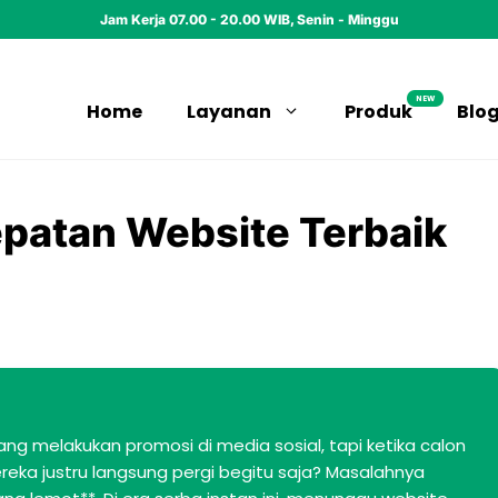
Jam Kerja 07.00 - 20.00 WIB, Senin - Minggu
NEW
Home
Layanan
Produk
Blo
patan Website Terbaik
g melakukan promosi di media sosial, tapi ketika calon
eka justru langsung pergi begitu saja? Masalahnya