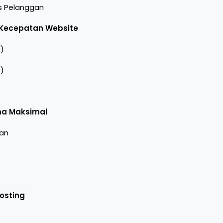
as Pelanggan
 Kecepatan Website
P)
)
ma Maksimal
gan
Hosting