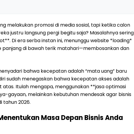
 melakukan promosi di media sosial, tapi ketika calon
ka justru langsung pergi begitu saja? Masalahnya sering
ot**. Di era serba instan ini, menunggu website *loading*
ntre panjang di bawah terik matahari—membosankan dan
 menyadari bahwa kecepatan adalah “mata uang” baru
endiri sudah menegaskan bahwa kecepatan akses adalah
at atas. Itulah mengapa, menggunakan **jasa optimasi
aya-gayaan, melainkan kebutuhan mendesak agar bisnis
di tahun 2026.
Menentukan Masa Depan Bisnis Anda