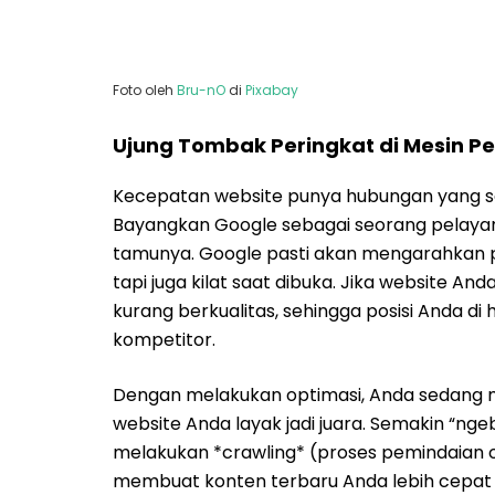
Website adalah wajah digital bisnis Anda.
responsif, secara psikologis mereka akan m
Sebaliknya, website yang “lelet” sering kali
terpercaya.
Dalam dunia digital, **kepercayaan adalah
halaman terbuka dalam sekejap mata, And
detik pertama. Ini sangat krusial, terut
tengah persaingan pasar yang ketat.
Menekan Angka “Kaburnya” Pengun
*Bounce rate* adalah istilah untuk persent
hanya melihat satu halaman saja. Salah sat
lama. Data membuktikan bahwa jika waktu tun
pengunjung kabur meningkat hingga 32%!