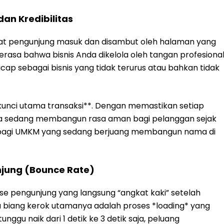
website**, Anda bisa menekan angka penolakan ini
tah berlama-lama menjelajahi galeri produk atau
tan, yang tentu saja memperbesar peluang terjadinya
ic Akibat Konten AI | DigiMarket.co.id
cepatan dan Konversi Penjualan
 Serba Cepat
u untuk menunggu. Mereka ingin informasi instan. Ketik
terganggu karena *loading* yang berat, muncul rasa
an niat belanja. Website yang optimal memastikan
 tanpa drama teknis.