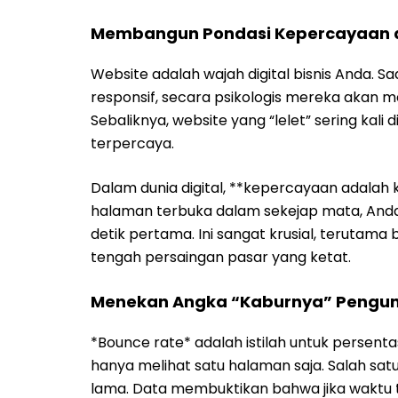
Lewat sentuhan **jasa optimasi kecepatan 
secara drastis. Pengunjung akan merasa be
membaca artikel edukasi Anda tanpa hamba
penjualan.
Baca Juga:
Cara Mengatasi Penurunan Traff
Memahami Hubungan Antara Ke
Foto oleh
rupixen
di
Pixabay
Psikologi Pembeli Online yang Ingin
Pelanggan zaman sekarang tidak punya wakt
proses *checkout* atau pengisian formulir 
frustrasi yang membuat mereka membatalk
perjalanan belanja pelanggan terasa mulus