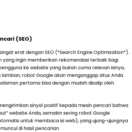
 Saat pengunjung masuk dan disambut oleh halaman yang
erasa bahwa bisnis Anda dikelola oleh tangan profesional
 dicap sebagai bisnis yang tidak terurus atau bahkan tidak
 kunci utama transaksi**. Dengan memastikan setiap
a sedang membangun rasa aman bagi pelanggan sejak
ama bagi UMKM yang sedang berjuang membangun nama di
jung (Bounce Rate)
ase pengunjung yang langsung “angkat kaki” setelah
u biang kerok utamanya adalah proses *loading* yang
ggu naik dari 1 detik ke 3 detik saja, peluang