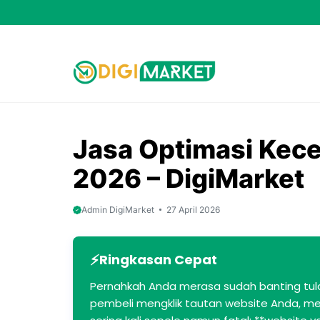
Skip
to
content
Jasa Optimasi Kece
2026 – DigiMarket
Admin DigiMarket
27 April 2026
Ringkasan Cepat
Pernahkah Anda merasa sudah banting tulan
pembeli mengklik tautan website Anda, mer