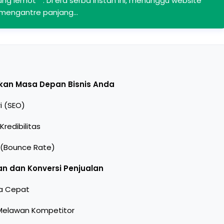
ang lemot**. Di era serba instan ini, menunggu website
ti mengantre panjang…
an Masa Depan Bisnis Anda
i (SEO)
edibilitas
 (Bounce Rate)
 dan Konversi Penjualan
ba Cepat
Melawan Kompetitor