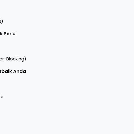
N)
k Perlu
r-Blocking)
rbaik Anda
si