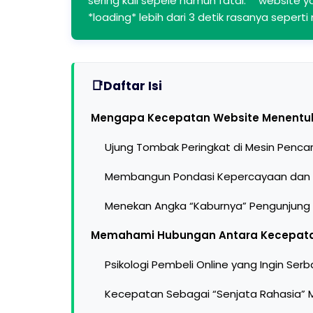
sering kali sepele namun fatal: **website y
*loading* lebih dari 3 detik rasanya seper
Daftar Isi
Mengapa Kecepatan Website Menentuk
Ujung Tombak Peringkat di Mesin Pencar
Membangun Pondasi Kepercayaan dan Kr
Menekan Angka “Kaburnya” Pengunjung
Memahami Hubungan Antara Kecepatan
Psikologi Pembeli Online yang Ingin Ser
Kecepatan Sebagai “Senjata Rahasia” 