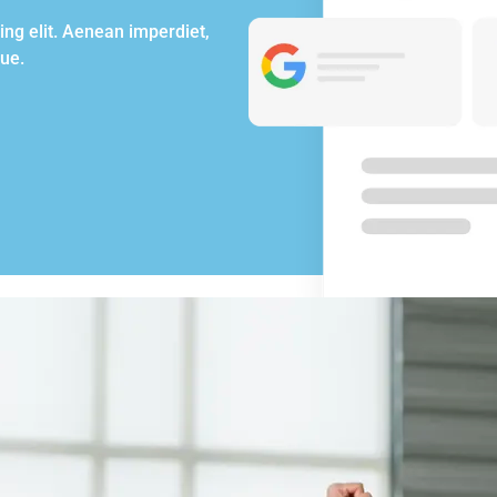
ing elit. Aenean imperdiet,
gue.