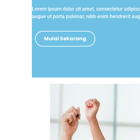
Lorem ipsum dolor sit amet, consectetur adipisc
augue ut porta pulvinar, nibh enim hendrerit au
Mulai Sekarang