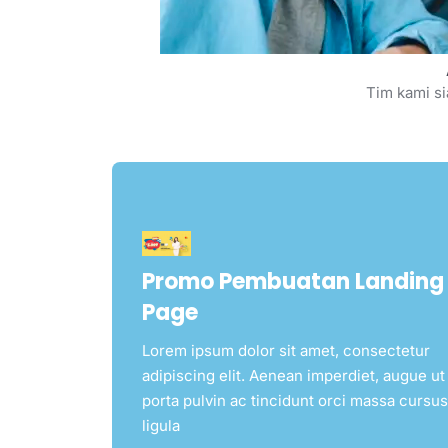
Tim kami si
Promo Pembuatan Landing
Page
Lorem ipsum dolor sit amet, consectetur
adipiscing elit. Aenean imperdiet, augue ut
porta pulvin ac tincidunt orci massa cursus
ligula