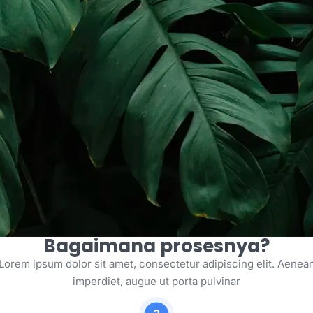
Bagaimana prosesnya?
Lorem ipsum dolor sit amet, consectetur adipiscing elit. Aenea
imperdiet, augue ut porta pulvinar