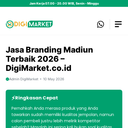
Skip
Jam Kerja 07.00 - 20.00 WIB, Senin - Minggu
to
content
Jasa Branding Madiun
Terbaik 2026 –
DigiMarket.co.id
Admin DigiMarket
10 May 2026
Ringkasan Cepat
Pernahkah Anda merasa produk yang Anda
tawarkan sudah memiliki kualitas jempolan, namun
calon pembeli justru lebih melirik kompetitor
sebelah? Masalah ini sering kali bukan soal kualitas