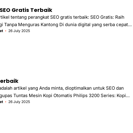
calon pelanggan, meningkatkan lalu lintas ...
SEO Gratis Terbaik
artikel tentang perangkat SEO gratis terbaik: SEO Gratis: Raih
gi Tanpa Menguras Kantong Di dunia digital yang serba cepat
et
26 July 2025
isibilitas online adalah kunci. Bayangkan Anda punya toko roti
ue terenak sedunia, tapi tidak ada yang tahu toko Anda ada.
ngan website Anda. Konten luar biasa tanpa SEO yang baik
k di sudut gelap internet. Kabar baiknya? Anda tidak perlu
banyak uang untuk mulai mengoptimalkan website Anda. Ada
Terbaik
 adalah artikel yang Anda minta, dioptimalkan untuk SEO dan
pas Tuntas Mesin Kopi Otomatis Philips 3200 Series: Kopi
et
26 July 2025
ah dengan Sentuhan Sederhana Bagi para pecinta kopi, ritual
adar kebutuhan, melainkan sebuah kenikmatan. Aroma biji kopi
enuhi ruangan, suara mesin yang menggiling biji, dan tegukan
hangat yang membangkitkan semangat adalah momen berharga.
na jika semua kenikmatan itu bisa didapatkan dengan lebih