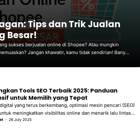
agan: Tips dan Trik Jualan
g Besar!
ang sukses berjualan online di Shopee? Atau mungkin
emuaskan? Jangan khawatir, kamu tidak sendirian! Banyak
jualan online. Tapi, tahukah kamu? Dengan strategi yang
cuan yang menjanjikan! Artikel ini hadir sebagai kompas
is UMKM, mahasiswa yang ingin menambah uang saku, ibu
ahan, atau bahkan pemilik bisnis yang ...
gkan Tools SEO Terbaik 2025: Panduan
if untuk Memilih yang Tepat
digital yang terus berkembang, optimasi mesin pencari (SEO)
ntuk meningkatkan visibilitas online dan menarik lalu lintas
et
26 July 2025
erkualitas. Di tahun 2025, dengan algoritma mesin pencari yang
h dan persaingan yang ketat, memiliki tools SEO yang tepat
 penting. Artikel ini bertujuan untuk membandingkan beberapa