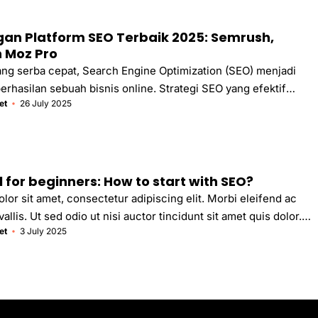
dan konsisten di rumah? Jawabannya mungkin ...
an Platform SEO Terbaik 2025: Semrush,
n Moz Pro
 yang serba cepat, Search Engine Optimization (SEO) menjadi
erhasilan sebuah bisnis online. Strategi SEO yang efektif
et
26 July 2025
ebuah website untuk mendapatkan visibilitas yang lebih tingg
i, menarik lebih banyak traffic organik, dan pada akhirnya
onversi. Untuk mencapai tujuan ini, para profesional SEO
at yang handal dan komprehensif. Di tahun 2025, pasar
enawarkan berbagai pilihan, namun tiga nama tetap
l for beginners: How to start with SEO?
emrush, Ahrefs, dan Moz Pro. Artikel ini akan mengupas
or sit amet, consectetur adipiscing elit. Morbi eleifend ac
allis. Ut sed odio ut nisi auctor tincidunt sit amet quis dolor.
et
3 July 2025
e odio eu lorem suscipit, sit amet lobortis justo accumsan.
t diam ut mi dapibus rhoncus id eu dui. Cras faucibus volutpat
modo. Sed cursus, sapien et fermentum vehicula, urna ligula
eget blandit odio nisl sit amet purus. Maecenas at pulvinar
honcus ultricies ex ut volutpat. ...