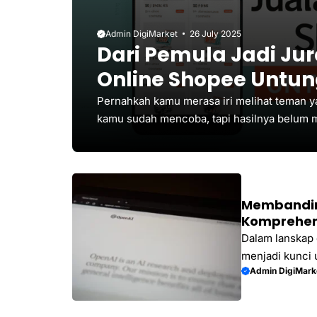
Admin DigiMarket
26 July 2025
Dari Pemula Jadi Jur
Online Shopee Untun
Pernahkah kamu merasa iri melihat teman y
kamu sudah mencoba, tapi hasilnya belum m
orang merasa kewalahan di awal perjalanan 
tepat, berjualan di Shopee bisa jadi ladang 
untuk membimbingmu, para pemula, pebisn
rumah tangga yang mencari penghasilan tamb
Membandin
Komprehens
Dalam lanskap 
menjadi kunci u
Admin DigiMark
organik yang b
semakin canggi
menjadi sangat