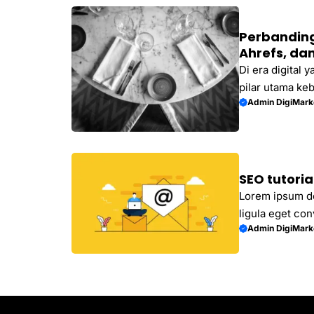
mudah, cepat, 
Perbanding
Ahrefs, da
Di era digital
pilar utama keb
Admin DigiMark
memungkinkan s
di mesin pencar
meningkatkan k
membutuhkan al
software SEO m
SEO tutoria
mendominasi: S
Lorem ipsum dol
tuntas ...
ligula eget conv
Admin DigiMark
Integer molesti
Mauris sit ame
metus eget com
sodales justo, 
dolor. Aenean r