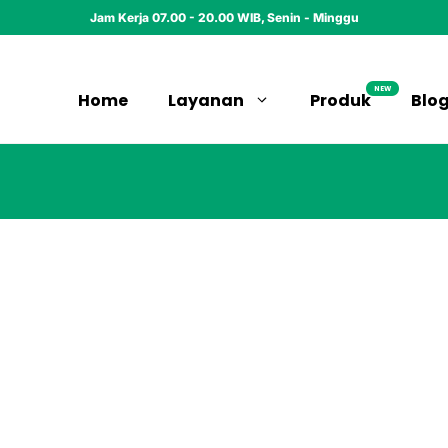
Jam Kerja 07.00 - 20.00 WIB, Senin - Minggu
NEW
Home
Layanan
Produk
Blo