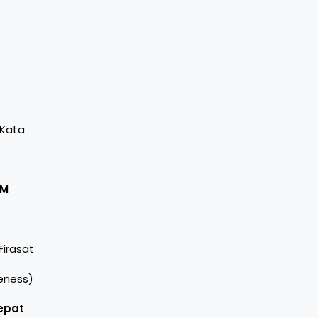
 Kata
KM
Firasat
eness)
epat