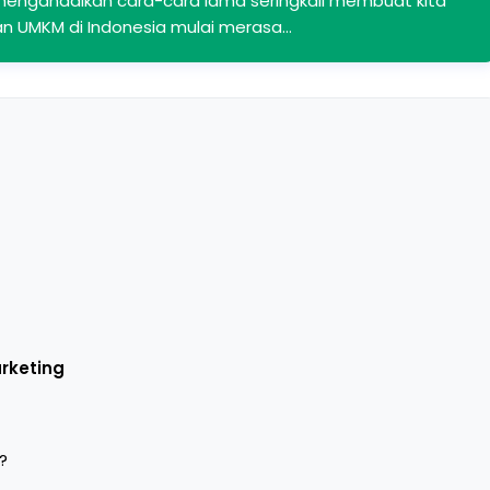
, mengandalkan cara-cara lama seringkali membuat kita
dan UMKM di Indonesia mulai merasa…
rketing
?