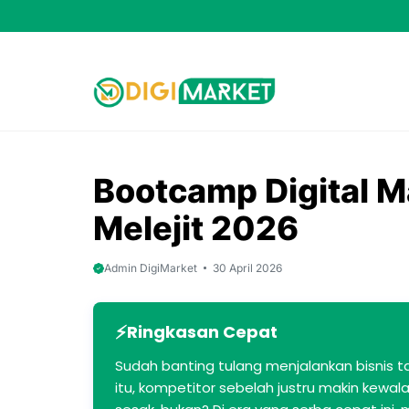
Skip
to
content
Bootcamp Digital Ma
Melejit 2026
Admin DigiMarket
30 April 2026
Ringkasan Cepat
Sudah banting tulang menjalankan bisnis 
itu, kompetitor sebelah justru makin kewa