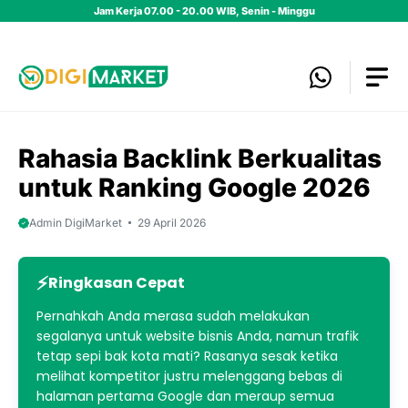
Skip
Jam Kerja 07.00 - 20.00 WIB, Senin - Minggu
to
content
Rahasia Backlink Berkualitas
untuk Ranking Google 2026
Admin DigiMarket
29 April 2026
Ringkasan Cepat
Pernahkah Anda merasa sudah melakukan
segalanya untuk website bisnis Anda, namun trafik
tetap sepi bak kota mati? Rasanya sesak ketika
melihat kompetitor justru melenggang bebas di
halaman pertama Google dan meraup semua