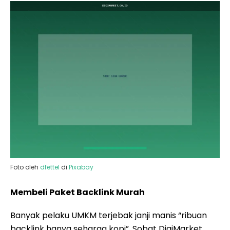
Foto oleh
dfettel
di
Pixabay
Membeli Paket Backlink Murah
Banyak pelaku UMKM terjebak janji manis “ribuan
backlink hanya seharga kopi”. Sobat DigiMarket,