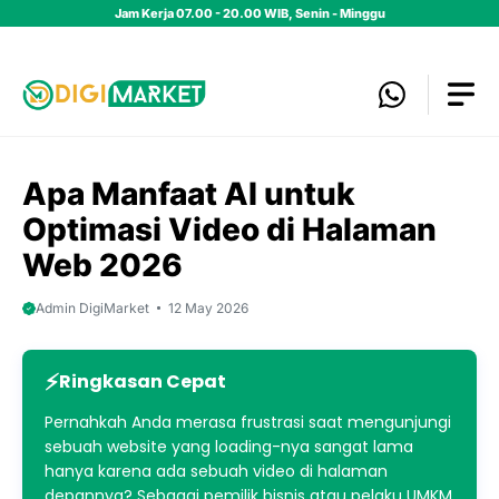
Skip
Jam Kerja 07.00 - 20.00 WIB, Senin - Minggu
to
content
Apa Manfaat AI untuk
Optimasi Video di Halaman
Web 2026
Admin DigiMarket
12 May 2026
Ringkasan Cepat
Pernahkah Anda merasa frustrasi saat mengunjungi
sebuah website yang loading-nya sangat lama
hanya karena ada sebuah video di halaman
depannya? Sebagai pemilik bisnis atau pelaku UMKM